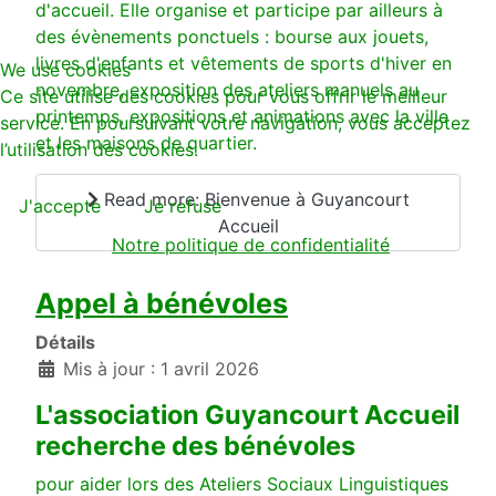
d'accueil. Elle organise et participe par ailleurs à
des évènements ponctuels : bourse aux jouets,
livres d'enfants et vêtements de sports d'hiver en
We use cookies
novembre, exposition des ateliers manuels au
Ce site utilise des cookies pour vous offrir le meilleur
printemps, expositions et animations avec la ville
service. En poursuivant votre navigation, vous acceptez
et les maisons de quartier.
l’utilisation des cookies.
Read more: Bienvenue à Guyancourt
J'accepte
Je refuse
Accueil
Notre politique de confidentialité
Appel à bénévoles
Détails
Mis à jour : 1 avril 2026
L'association Guyancourt Accueil
recherche des bénévoles
pour aider lors des Ateliers Sociaux Linguistiques