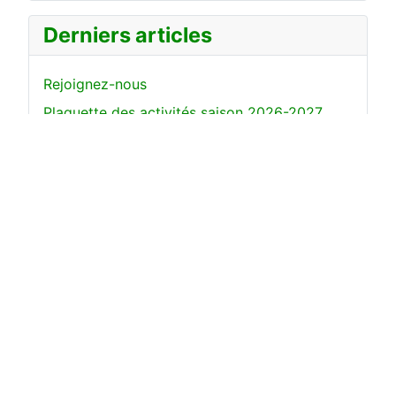
Derniers articles
Rejoignez-nous
Plaquette des activités saison 2026-2027
Marche: informations générales 2026-2027
Liens
Tarifs 2026-2027
Rechercher
Rechercher